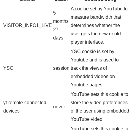
A cookie set by YouTube to
5
measure bandwidth that
months
VISITOR_INFO1_LIVE
determines whether the
27
user gets the new or old
days
player interface.
YSC cookie is set by
Youtube and is used to
YSC
session
track the views of
embedded videos on
Youtube pages.
YouTube sets this cookie to
yt-remote-connected-
store the video preferences
never
devices
of the user using embedded
YouTube video.
YouTube sets this cookie to