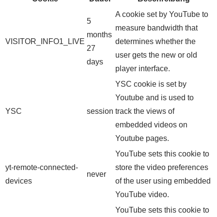
A cookie set by YouTube to
5
measure bandwidth that
months
VISITOR_INFO1_LIVE
determines whether the
27
user gets the new or old
days
player interface.
YSC cookie is set by
Youtube and is used to
YSC
session
track the views of
embedded videos on
Youtube pages.
YouTube sets this cookie to
yt-remote-connected-
store the video preferences
never
devices
of the user using embedded
YouTube video.
YouTube sets this cookie to