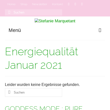
Home
Shop
Newsletter
Kontakt
Suchen
nach:
Menü
GODDESS MODE
Energiequalität
Onlinekurse
Podcast
Januar 2021
Leider wurden keine Ergebnisse gefunden.
Suchen
nach:
GODDESS MODE : PURE