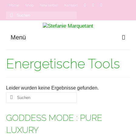
Home
Shop
Newsletter
Kontakt
Suchen
nach:
Menü
GODDESS MODE
Energetische Tools
Onlinekurse
Podcast
Leider wurden keine Ergebnisse gefunden.
Suchen
nach:
GODDESS MODE : PURE
LUXURY