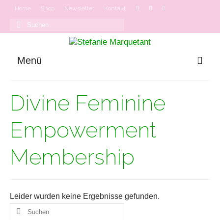
Home
Shop
Newsletter
Kontakt
Suchen
nach:
Menü
GODDESS MODE
Divine Feminine
Onlinekurse
Podcast
Empowerment
Membership
Leider wurden keine Ergebnisse gefunden.
Suchen