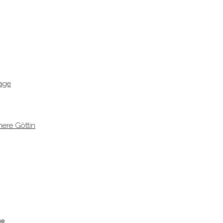
age
ere Göttin
ge