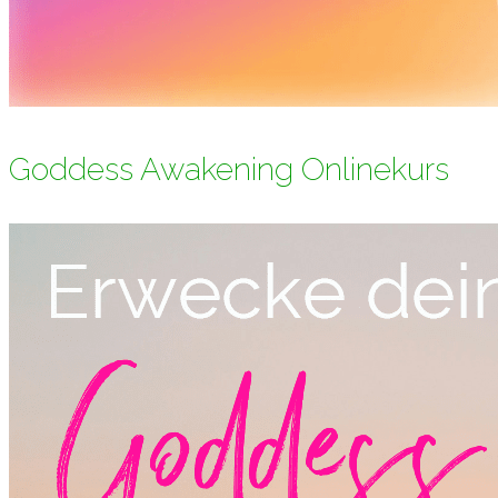
Goddess Awakening Onlinekurs