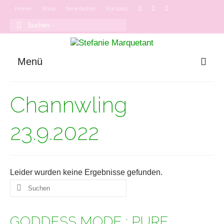
Home
Shop
Newsletter
Kontakt
Suchen
nach:
Menü
GODDESS MODE
Channwling
Onlinekurse
Podcast
23.9.2022
Leider wurden keine Ergebnisse gefunden.
Suchen
nach:
GODDESS MODE : PURE