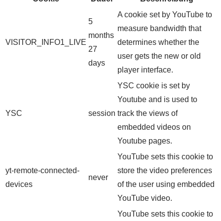
A cookie set by YouTube to
5
measure bandwidth that
months
VISITOR_INFO1_LIVE
determines whether the
27
user gets the new or old
days
player interface.
YSC cookie is set by
Youtube and is used to
YSC
session
track the views of
embedded videos on
Youtube pages.
YouTube sets this cookie to
yt-remote-connected-
store the video preferences
never
devices
of the user using embedded
YouTube video.
YouTube sets this cookie to