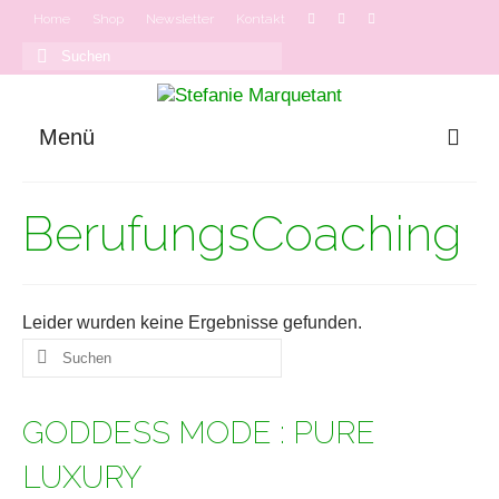
Home
Shop
Newsletter
Kontakt
Suchen
nach:
Menü
GODDESS MODE
BerufungsCoaching
Onlinekurse
Podcast
Leider wurden keine Ergebnisse gefunden.
Suchen
nach:
GODDESS MODE : PURE
LUXURY