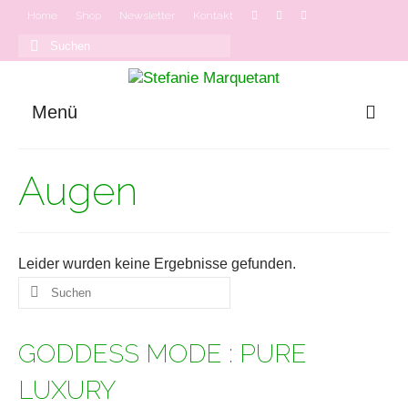
Home
Shop
Newsletter
Kontakt
Suchen
nach:
Menü
GODDESS MODE
Augen
Onlinekurse
Podcast
Leider wurden keine Ergebnisse gefunden.
Suchen
nach:
GODDESS MODE : PURE
LUXURY