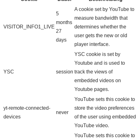
A cookie set by YouTube to
5
measure bandwidth that
months
VISITOR_INFO1_LIVE
determines whether the
27
user gets the new or old
days
player interface.
YSC cookie is set by
Youtube and is used to
YSC
session
track the views of
embedded videos on
Youtube pages.
YouTube sets this cookie to
yt-remote-connected-
store the video preferences
never
devices
of the user using embedded
YouTube video.
YouTube sets this cookie to