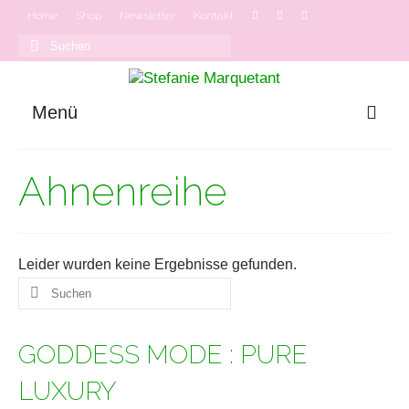
Home
Shop
Newsletter
Kontakt
Suchen
nach:
Menü
GODDESS MODE
Ahnenreihe
Onlinekurse
Podcast
Leider wurden keine Ergebnisse gefunden.
Suchen
nach:
GODDESS MODE : PURE
LUXURY